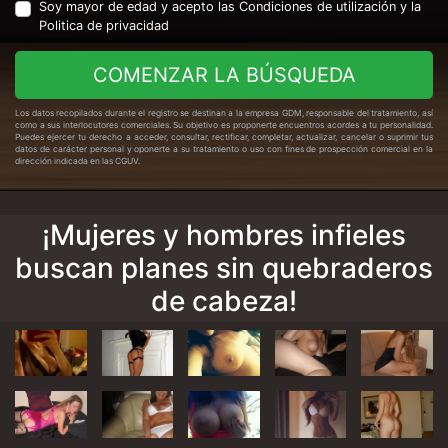
Soy mayor de edad y acepto las
Condiciones de utilización
y la
Politica de privacidad
COMENZAR LA BÚSQUEDA
Los datos recopilados durante el registro se destinan a la empresa GDM, responsable del tratamiento, así
como a sus interlocutores comerciales. Su objetivo es proponerte encuentros acordes a tu personalidad.
Puedes ejercer tu derecho a acceder, consultar, rectificar, completar, actualizar, cancelar o suprimir tus
datos de carácter personal y oponerte a su tratamiento o uso con fines de prospección comercial en la
dirección indicada en las CGUV.
¡Mujeres y hombres infieles
buscan planes sin quebraderos
de cabeza!