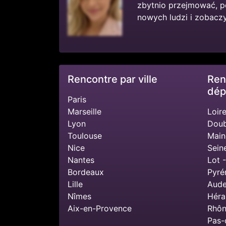
zbytnio przejmować, p
nowych ludzi i zobaczyć
Rencontre par ville
Ren
dép
Paris
Marseille
Loire
Lyon
Doub
Toulouse
Main
Nice
Sein
Nantes
Lot 
Bordeaux
Pyré
Lille
Aude
Nîmes
Héra
Aix-en-Provence
Rhôn
Pas-