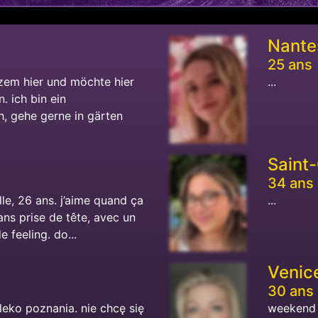
Nante
25 ans
rzem hier und möchte hier
...
. ich bin ein
, gehe gerne in gärten
Saint
34 ans
le, 26 ans. j’aime quand ça
...
ans prise de tête, avec un
 feeling. do...
Venic
30 ans
eko poznania. nie chcę się
weekend a