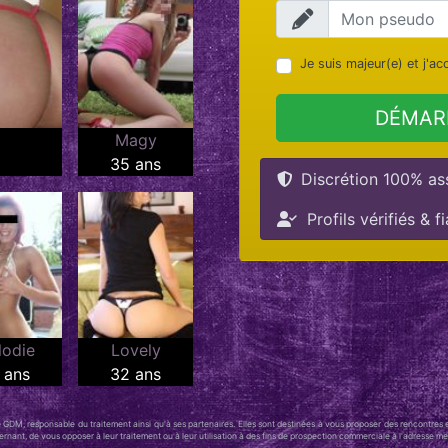
Je suis majeur(e) et j'a
DÉMAR
Magy
35 ans
Discrétion 100% as
Profils vérifiés & f
lodie
Lovely
 ans
32 ans
é GDM, responsable du traitement ainsi qu'à ses partenaires. Elles sont destinées à vous proposer des rencontres 
ncernant, de vous opposer à leur traitement ou à leur utilisation à des fins de prospection commerciale à l'adresse 