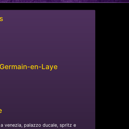
s
-Germain-en-Laye
e
 venezia, palazzo ducale, spritz e