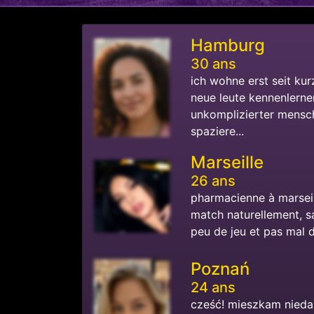
Hamburg
30 ans
ich wohne erst seit ku
neue leute kennenlernen
unkomplizierter mensch
spaziere...
Marseille
26 ans
pharmacienne à marseil
match naturellement, s
peu de jeu et pas mal de
Poznań
24 ans
cześć! mieszkam niedal