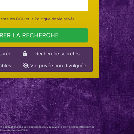
ccepte les
CGU
et la
Politique de vie privée
RER LA RECHERCHE
surée
Recherche secrètes
iables
Vie privée non divulguée
en adéquation avec votre personnalité. Vous avez le droit de nous interroger, de
mentionnée dans les CGUV.