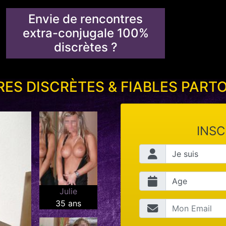
Envie de rencontres
extra-conjugale 100%
discrètes ?
ES DISCRÈTES & FIABLES PART
INSC
Julie
35 ans