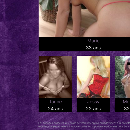
Marie
33 ans
Janne
Jessy
Me
24 ans
22 ans
32
Les données collectées au cours de votre inscription sont destinées à la sociét
rectifier, compléter, mettre à jour, verrouiller ou supprimer les données vous co