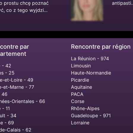
o prostu chcę poznać
antipasti..
, co z tego wyjdzi...
contre par
Rencontre par région
artement
La Réunion - 974
 - 42
Limousin
s - 25
Haute-Normandie
e-et-Loire - 49
Picardie
e-et-Marne - 77
Aquitaine
- 46
PACA
nées-Orientales - 66
Corse
 - 11
Rhône-Alpes
ult - 34
Guadeloupe - 971
e - 69
Lorraine
de-Calais - 62