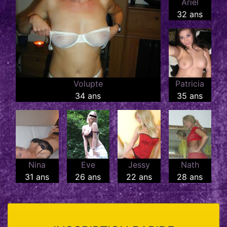
Ariel
32 ans
Volupte
Patricia
34 ans
35 ans
Nina
Eve
Jessy
Nath
31 ans
26 ans
22 ans
28 ans