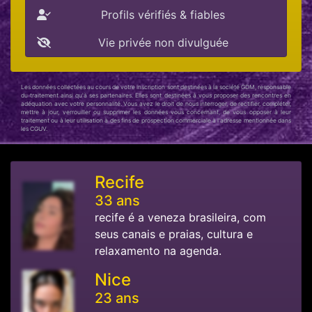
Profils vérifiés & fiables
Vie privée non divulguée
Les données collectées au cours de votre inscription sont destinées à la société GDM, responsable
du traitement ainsi qu'à ses partenaires. Elles sont destinées à vous proposer des rencontres en
adéquation avec votre personnalité. Vous avez le droit de nous interroger, de rectifier, compléter,
mettre à jour, verrouiller ou supprimer les données vous concernant, de vous opposer à leur
traitement ou à leur utilisation à des fins de prospection commerciale à l'adresse mentionnée dans
les CGUV.
Recife
33 ans
recife é a veneza brasileira, com
seus canais e praias, cultura e
relaxamento na agenda.
Nice
23 ans