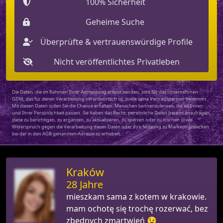
100% Sicherheit
Geheime Suche
Überprüfte & vertrauenswürdige Profile
Nicht veröffentlichtes Privatleben
Die Daten, die im Rahmen Ihrer Anmeldung erfasst werden, sind für das Unternehmen
GDM, das für deren Verarbeitung verantwortlich ist, sowie seine Vertragspartner bestimmt.
Mit diesen Daten sollen Sie die Chance erhalten, Menschen kennenzulernen, die zu Ihnen
und Ihrer Persönlichkeit passen. Sie haben das Recht, persönliche Daten bei uns anzufragen,
diese zu berichtigen, zu ergänzen, zu aktualisieren, zu sperren oder zu löschen sowie
Widerspruch gegen die Verarbeitung dieser Daten oder ihre Nutzung zu Marketingzwecken
bei der in den AGB genannten Adresse zu erheben.
Kraków
28 Jahre
mieszkam sama z kotem w krakowie.
mam ochotę się trochę rozerwać, bez
zbędnych zmartwień 😉