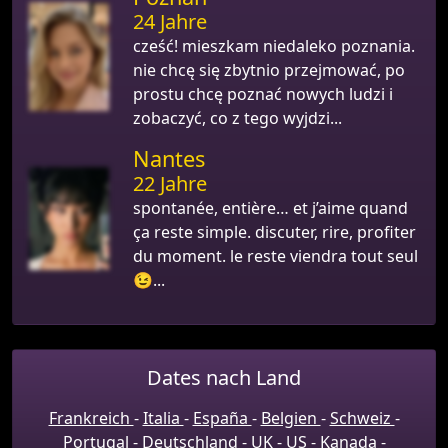
24 Jahre
cześć! mieszkam niedaleko poznania.
nie chcę się zbytnio przejmować, po
prostu chcę poznać nowych ludzi i
zobaczyć, co z tego wyjdzi...
Nantes
22 Jahre
spontanée, entière… et j’aime quand
ça reste simple. discuter, rire, profiter
du moment. le reste viendra tout seul
😉...
Dates nach Land
Frankreich
-
Italia
-
España
-
Belgien
-
Schweiz
-
Portugal
-
Deutschland
-
UK
-
US
-
Kanada
-