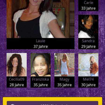
Carie
33 Jahre
Lauie
Sandra
37 Jahre
29 Jahre
Cecilia09
Franziska
Magy
Mel74
28 Jahre
35 Jahre
35 Jahre
30 Jahre