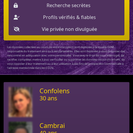
Recherche secrètes
Profils vérifiés & fiables
Vie privée non divulguée
Les données collectées au cours de votre inscription sont destinées à la société GDM,
responsable du traitement ainsi qu'à ses partenaires. Elles sont destinées à vous proposer des
rencontres en adéquation avec votre personnalité. Vous avez le droit de nous interroger, de
rectifier, compléter, mettre à jour, verrouiller ou supprimer les données vous concernant, de
vous opposer à leur traitement ou à leur utilisation à des fins de prospection commerciale à
l'adresse mentionnée dans les CGUV.
Confolens
30 ans
Cambrai
40 ans