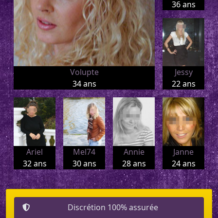
36 ans
Volupte
Jessy
34 ans
22 ans
Ariel
Mel74
Annie
Janne
32 ans
30 ans
28 ans
24 ans
Discrétion 100% assurée