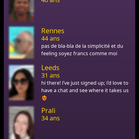
Rennes
44 ans
pas de bla-bla de la simplicité et du
feeling soyez francs comme moi
Leeds
31 ans
hi there! i’ve just signed up; i’d love to
have a chat and see where it takes us
❤️‍🔥
Prali
34 ans