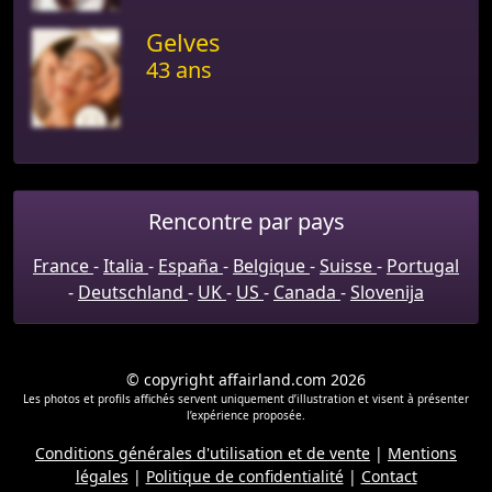
Gelves
43 ans
Rencontre par pays
France
-
Italia
-
España
-
Belgique
-
Suisse
-
Portugal
-
Deutschland
-
UK
-
US
-
Canada
-
Slovenija
© copyright affairland.com 2026
Les photos et profils affichés servent uniquement d’illustration et visent à présenter
l’expérience proposée.
Conditions générales d'utilisation et de vente
|
Mentions
légales
|
Politique de confidentialité
|
Contact