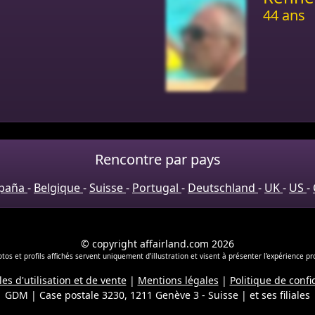
44 ans
Rencontre par pays
paña
-
Belgique
-
Suisse
-
Portugal
-
Deutschland
-
UK
-
US
-
© copyright affairland.com 2026
tos et profils affichés servent uniquement d’illustration et visent à présenter l’expérience p
es d'utilisation et de vente
|
Mentions légales
|
Politique de confi
GDM | Case postale 3230, 1211 Genève 3 - Suisse
|
et ses filiales