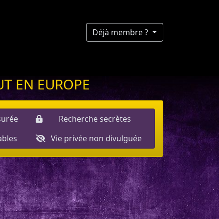
Déjà membre ?
UT EN EUROPE
surée
Recherche secrètes
iables
Vie privée non divulguée