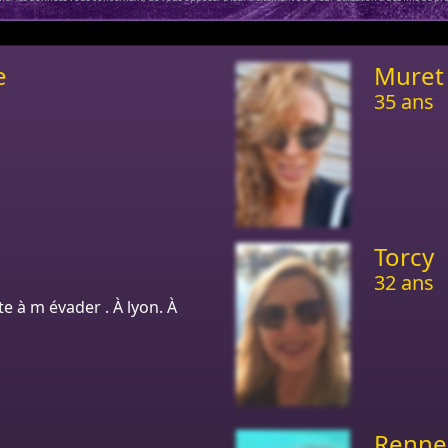
e
Muret
35 ans
Torcy
32 ans
te à m évader . À lyon. À
Renne