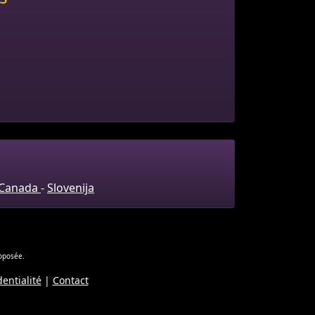
Canada
-
Slovenija
roposée.
dentialité
|
Contact