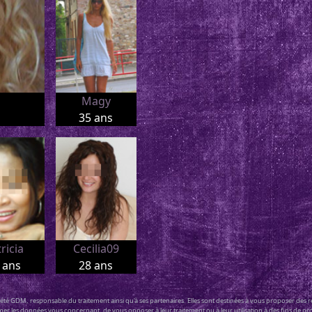
Magy
35 ans
ricia
Cecilia09
 ans
28 ans
ciété GDM, responsable du traitement ainsi qu'à ses partenaires. Elles sont destinées à vous proposer des
primer les données vous concernant, de vous opposer à leur traitement ou à leur utilisation à des fins d