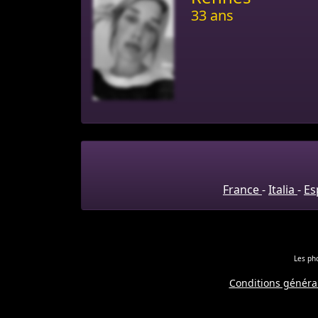
33 ans
France
-
Italia
-
Es
Les pho
Conditions général