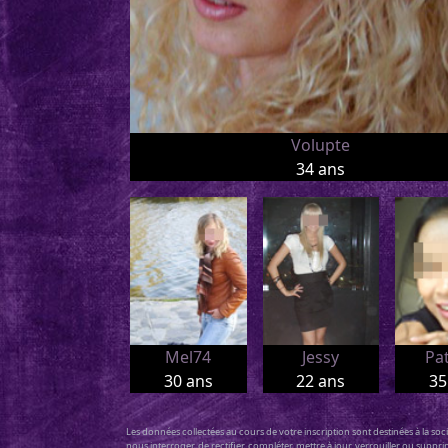
Volupte
34 ans
Mel74
Jessy
Pat
30 ans
22 ans
35
Les données collectées au cours de votre inscription sont destinées à la so
nous interroger, de rectifier, compléter, mettre à jour, verrouiller ou sup