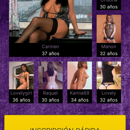
30 años
Carmen
Manon
37 años
32 años
Lovelygirl
Raquel
Karina69
Lovely
36 años
30 años
34 años
32 años