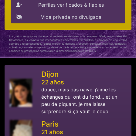
Perfiles verificados & fiables
Vida privada no divulgada
Los datos recopilados durante el registro se destinan a la empresa GDM, responsable del
tratamiento, así como a sus interlocutores comerciales. Su objetivo es proponerte encuentros
acordes a tu personalidad. Puedes ejercer tu derecho a acceder, consultar, rectificar, completar,
actualizar, cancelar o suprimir tus datos de carácter personal y oponerte a su tratamiento o uso
con fines de prospección comercial en la dirección indicada en las CGUV.
Dijon
22 años
douce, mais pas naïve. j’aime les
échanges qui ont du fond… et un
peu de piquant. je me laisse
surprendre si ça vaut le coup.
Paris
21 años