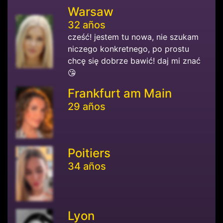
Warsaw
32 años
cześć! jestem tu nowa, nie szukam
niczego konkretnego, po prostu
chcę się dobrze bawić! daj mi znać
😘
Frankfurt am Main
29 años
Poitiers
34 años
Lyon