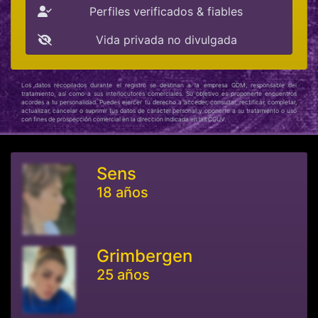
Perfiles verificados & fiables
Vida privada no divulgada
Los datos recopilados durante el registro se destinan a la empresa GDM, responsable del
tratamiento, así como a sus interlocutores comerciales. Su objetivo es proponerte encuentros
acordes a tu personalidad. Puedes ejercer tu derecho a acceder, consultar, rectificar, completar,
actualizar, cancelar o suprimir tus datos de carácter personal y oponerte a su tratamiento o uso
con fines de prospección comercial en la dirección indicada en las CGUV.
Sens
18 años
Grimbergen
25 años