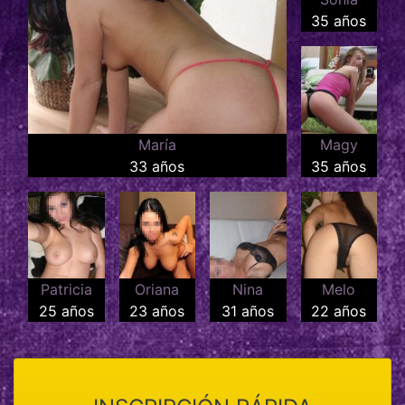
35 años
María
Magy
33 años
35 años
Patricia
Oriana
Nina
Melo
25 años
23 años
31 años
22 años