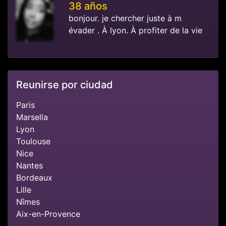
38 años
bonjour. je chercher juste à m
évader . À lyon. À profiter de la vie
Reunirse por ciudad
Paris
Marsella
Lyon
Toulouse
Nice
Nantes
Bordeaux
Lille
Nîmes
Aix-en-Provence