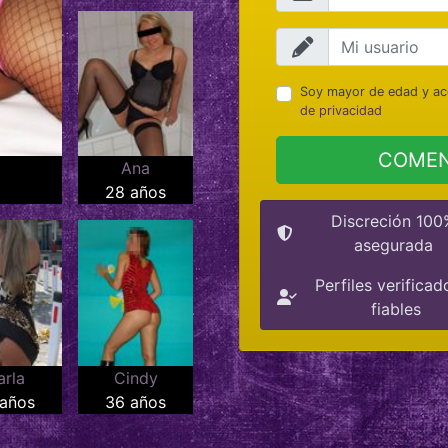
Soy mayor de edad y ac
de privacidad
COMEN
Ana
28 años
Discreción 100
asegurada
Perfiles verificad
fiables
arla
Cindy
 años
36 años