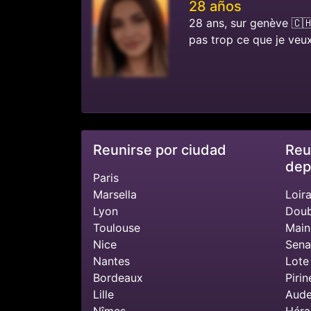
28 años
28 ans, sur genève 🇨🇭 
pas trop ce que je veux.
Reunirse por ciudad
Reu
dep
Paris
Marsella
Loira
Lyon
Doub
Toulouse
Main
Nice
Sena
Nantes
Lote
Bordeaux
Pirin
Lille
Aude
Nîmes
Héra