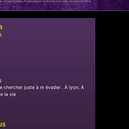
 a tu personalidad. Puedes ejercer tu derecho a acceder, consultar, rectificar,
a
s
s
je chercher juste à m évader . À lyon. À
e la vie
us