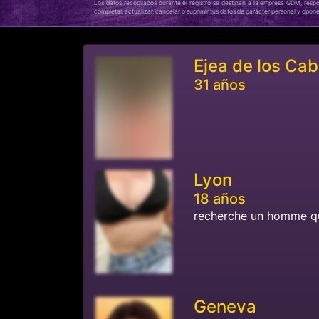
Los datos recopilados durante el registro se destinan a la empresa GDM, respon
completar, actualizar, cancelar o suprimir tus datos de carácter personal y opon
Ejea de los Cab
31 años
Lyon
18 años
recherche un homme qui
Geneva