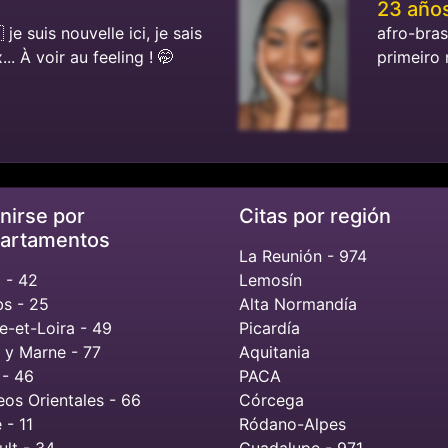
23 año
je suis nouvelle ici, je sais
afro-bras
.. À voir au feeling ! 🤭
primeiro 
nirse por
Citas por región
artamentos
La Reunión - 974
 - 42
Lemosín
s - 25
Alta Normandía
e-et-Loira - 49
Picardía
 y Marne - 77
Aquitania
 - 46
PACA
eos Orientales - 66
Córcega
 - 11
Ródano-Alpes
ult - 34
Guadalupe - 971