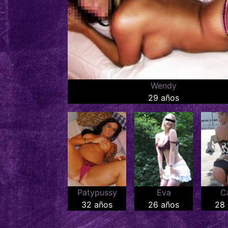
Wendy
29 años
Patypussy
Eva
C
32 años
26 años
28