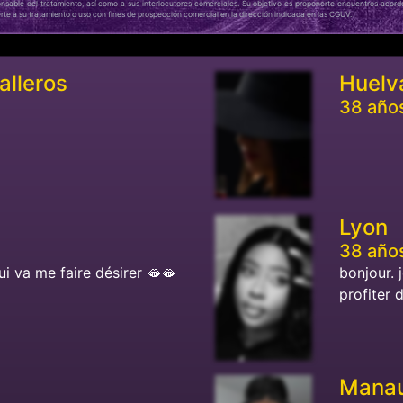
sable del tratamiento, así como a sus interlocutores comerciales. Su objetivo es proponerte encuentros acordes
erte a su tratamiento o uso con fines de prospección comercial en la dirección indicada en las CGUV.
alleros
Huelv
38 año
Lyon
38 año
 va me faire désirer 🫦🫦
bonjour. 
profiter d
Mana