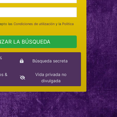
epto las
Condiciones de utilización
y la
Politica
ZAR LA BÚSQUEDA
%
Búsqueda secreta
os &
Vida privada no
divulgada