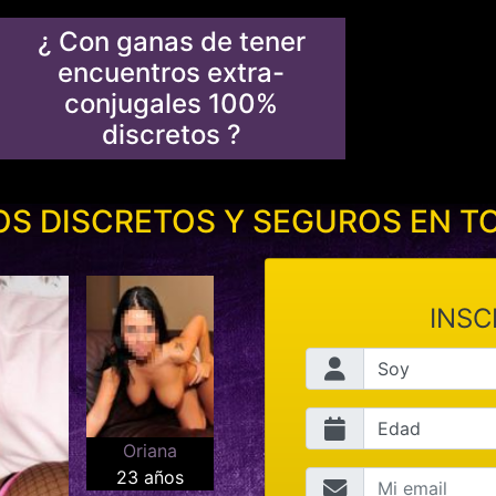
¿ Con ganas de tener
encuentros extra-
conjugales 100%
discretos ?
S DISCRETOS Y SEGUROS EN T
INSC
Oriana
23 años