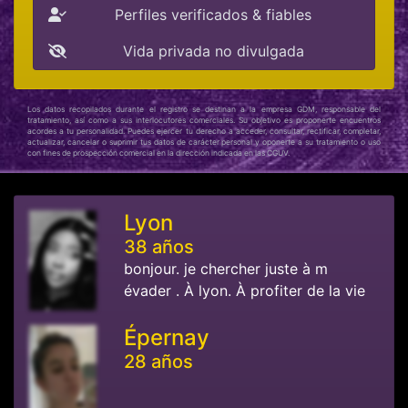
Perfiles verificados & fiables
Vida privada no divulgada
Los datos recopilados durante el registro se destinan a la empresa GDM, responsable del
tratamiento, así como a sus interlocutores comerciales. Su objetivo es proponerte encuentros
acordes a tu personalidad. Puedes ejercer tu derecho a acceder, consultar, rectificar, completar,
actualizar, cancelar o suprimir tus datos de carácter personal y oponerte a su tratamiento o uso
con fines de prospección comercial en la dirección indicada en las CGUV.
Lyon
38 años
bonjour. je chercher juste à m
évader . À lyon. À profiter de la vie
Épernay
28 años