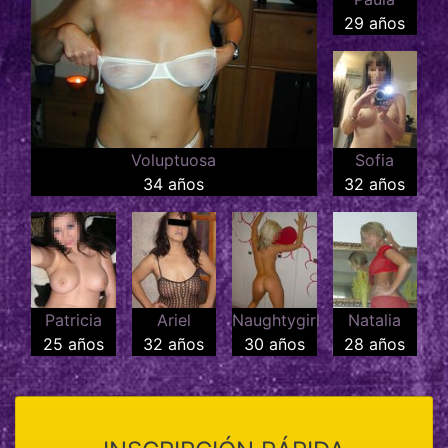
29 años
Voluptuosa
Sofia
34 años
32 años
Patricia
Ariel
Naughtygirl
Natalia
25 años
32 años
30 años
28 años