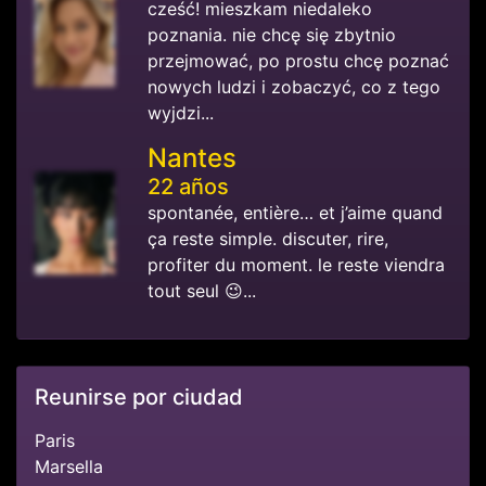
cześć! mieszkam niedaleko
poznania. nie chcę się zbytnio
przejmować, po prostu chcę poznać
nowych ludzi i zobaczyć, co z tego
wyjdzi...
Nantes
22 años
spontanée, entière… et j’aime quand
ça reste simple. discuter, rire,
profiter du moment. le reste viendra
tout seul 😉...
Reunirse por ciudad
Paris
Marsella