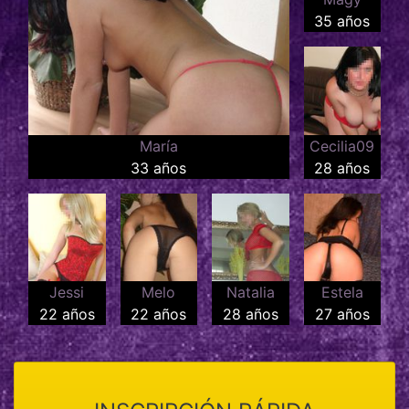
35 años
María
Cecilia09
33 años
28 años
Jessi
Melo
Natalia
Estela
22 años
22 años
28 años
27 años