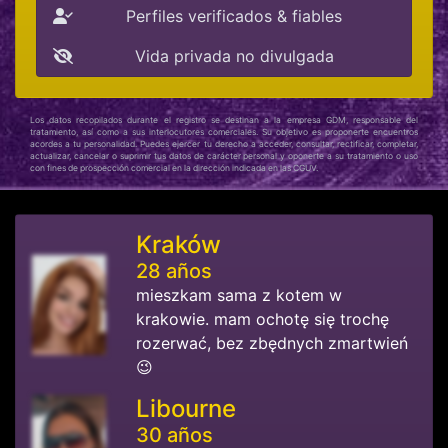
Perfiles verificados & fiables
Vida privada no divulgada
Los datos recopilados durante el registro se destinan a la empresa GDM, responsable del
tratamiento, así como a sus interlocutores comerciales. Su objetivo es proponerte encuentros
acordes a tu personalidad. Puedes ejercer tu derecho a acceder, consultar, rectificar, completar,
actualizar, cancelar o suprimir tus datos de carácter personal y oponerte a su tratamiento o uso
con fines de prospección comercial en la dirección indicada en las CGUV.
Kraków
28 años
mieszkam sama z kotem w
krakowie. mam ochotę się trochę
rozerwać, bez zbędnych zmartwień
😉
Libourne
30 años