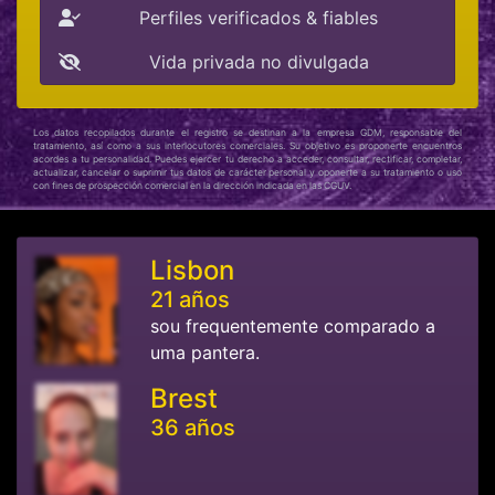
Perfiles verificados & fiables
Vida privada no divulgada
Los datos recopilados durante el registro se destinan a la empresa GDM, responsable del
tratamiento, así como a sus interlocutores comerciales. Su objetivo es proponerte encuentros
acordes a tu personalidad. Puedes ejercer tu derecho a acceder, consultar, rectificar, completar,
actualizar, cancelar o suprimir tus datos de carácter personal y oponerte a su tratamiento o uso
con fines de prospección comercial en la dirección indicada en las CGUV.
Lisbon
21 años
sou frequentemente comparado a
uma pantera.
Brest
36 años