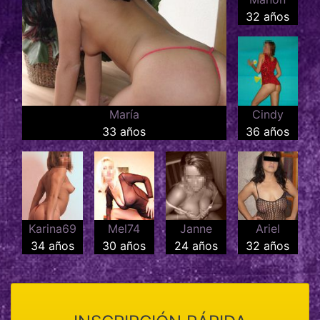
32 años
María
Cindy
33 años
36 años
Karina69
Mel74
Janne
Ariel
34 años
30 años
24 años
32 años