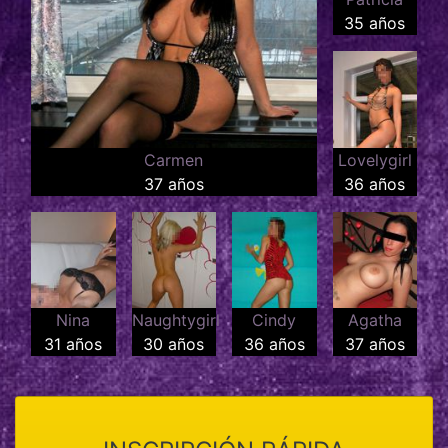
35 años
Carmen
Lovelygirl
37 años
36 años
Nina
Naughtygirl
Cindy
Agatha
31 años
30 años
36 años
37 años