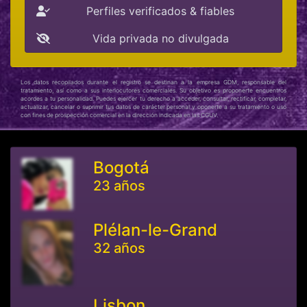
Perfiles verificados & fiables
Vida privada no divulgada
Los datos recopilados durante el registro se destinan a la empresa GDM, responsable del
tratamiento, así como a sus interlocutores comerciales. Su objetivo es proponerte encuentros
acordes a tu personalidad. Puedes ejercer tu derecho a acceder, consultar, rectificar, completar,
actualizar, cancelar o suprimir tus datos de carácter personal y oponerte a su tratamiento o uso
con fines de prospección comercial en la dirección indicada en las CGUV.
Bogotá
23 años
Plélan-le-Grand
32 años
Lisbon