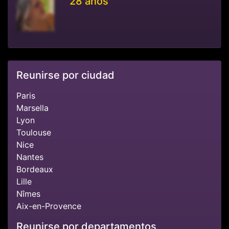
28 años
Reunirse por ciudad
Paris
Marsella
Lyon
Toulouse
Nice
Nantes
Bordeaux
Lille
Nîmes
Aix-en-Provence
Reunirse por departamentos